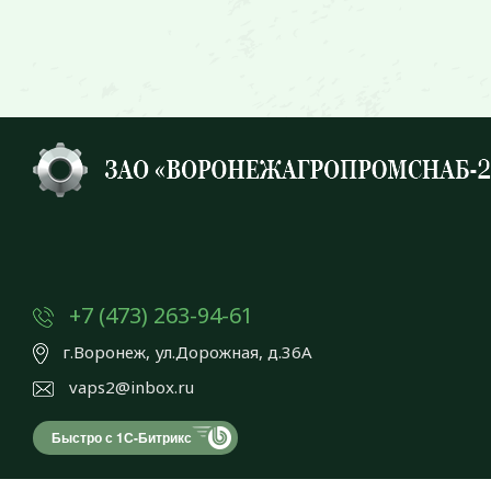
+7 (473) 263-94-61
г.Воронеж, ул.Дорожная, д.36А
vaps2@inbox.ru
Быстро с 1С-Битрикс